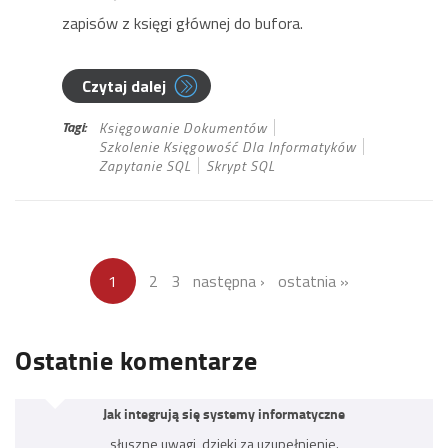
zapisów z księgi głównej do bufora.
Czytaj dalej
Tagi:
Księgowanie Dokumentów
Szkolenie Księgowość Dla Informatyków
Zapytanie SQL
Skrypt SQL
1
2
3
następna ›
ostatnia »
Ostatnie komentarze
Jak integrują się systemy informatyczne
słuszne uwagi, dzięki za uzupełnienie.