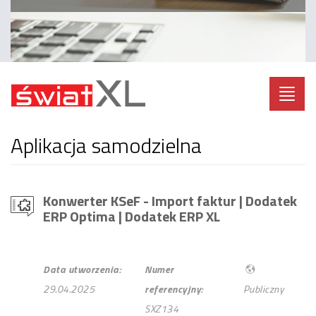
Toggl
navig
Aplikacja samodzielna
Konwerter KSeF - Import faktur | Dodatek
ERP Optima
| Dodatek ERP XL
Data utworzenia:
Numer
29.04.2025
referencyjny:
Publiczny
SXZ134