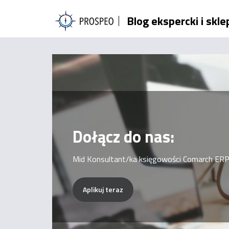
Przejdź
Blog ekspercki i skl
do
treści
Dołącz do nas:
Mid Konsultant/ka księgowości Comarch ERP
Aplikuj teraz