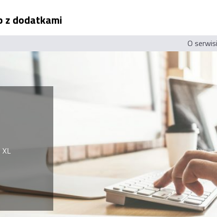
ep z dodatkami
O serwis
 XL