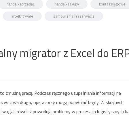
handel-sprzedaż
handel-zakupy
konta księgowe
środki trwałe
zamówienia i rezerwacje
lny migrator z Excel do ER
 żmudną pracą. Podczas ręcznego uzupełniania informacji na
oces trwa długo, operatorzy mogą popełniać błędy. W skrajnych
stwa, jak również powodują problemy w procesach logistycznych b