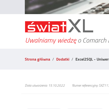
Uwalniamy wiedzę
o Comarch 
Strona główna
Dodatki
Excel2SQL - Uniwer
Data utworzenia: 15.10.2022
Numer referencyjny: SXZ11