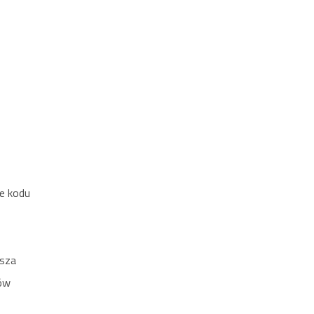
ie kodu
usza
nów