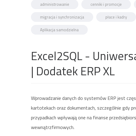
administrowanie
cenniki i promocje
migracja i synchronizacja
płace i kadry
Aplikacja samodzielna
Excel2SQL - Uniwersa
| Dodatek ERP XL
Wprowadzanie danych do systemów ERP jest często
kartotekach oraz dokumentach, szczególnie gdy pr
przypadkach wpływają one na finanse przedsiębior
wewnątrzfirmowych.