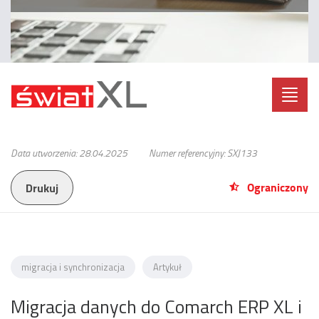
Toggl
navig
Data utworzenia: 28.04.2025
Numer referencyjny: SXJ133
Ograniczony
Drukuj
migracja i synchronizacja
Artykuł
Migracja danych do Comarch ERP XL i