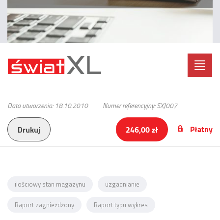
Toggl
navig
Data utworzenia: 18.10.2010
Numer referencyjny: SXJ007
Płatny
Drukuj
246,00 zł
ilościowy stan magazynu
uzgadnianie
Raport zagnieżdżony
Raport typu wykres