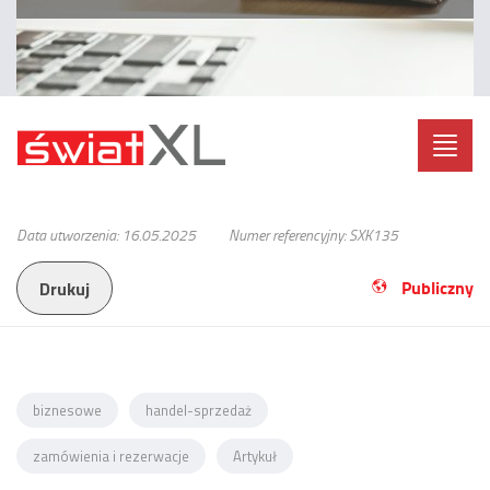
Toggl
navig
Data utworzenia: 16.05.2025
Numer referencyjny: SXK135
Publiczny
Drukuj
biznesowe
handel-sprzedaż
zamówienia i rezerwacje
Artykuł