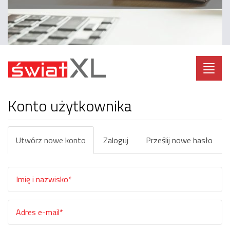
Toggl
navig
Konto użytkownika
Zakładki
Utwórz nowe konto
(aktywna
Zaloguj
Prześlij nowe hasło
podstawowe
karta)
Imię
i