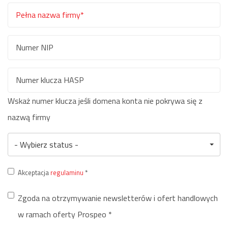
nazwisko
Adres
*
e-
mail
Pełna
*
nazwa
firmy
Numer
*
NIP
Numer
Wskaż numer klucza jeśli domena konta nie pokrywa się z
klucza
nazwą firmy
HASP
S
- Wybierz status -
u
Akceptacja
regulaminu
*
*
Zgoda na otrzymywanie newsletterów i ofert handlowych
w ramach oferty Prospeo
*