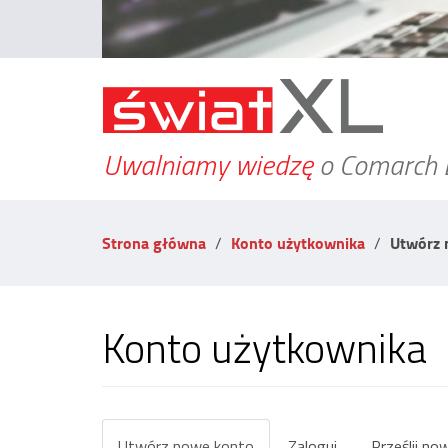
Uwalniamy wiedzę
o Comarch 
Strona główna
Konto użytkownika
Utwórz 
Konto użytkownika
Zakładki
Utwórz nowe konto
(aktywna
Zaloguj
Prześlij no