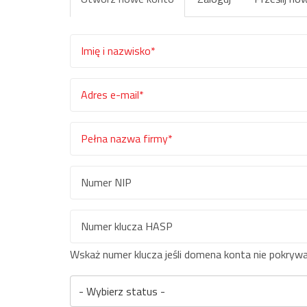
podstawowe
karta)
Imię
i
nazwisko
Adres
*
e-
mail
Pełna
*
nazwa
firmy
Numer
*
NIP
Numer
Wskaż numer klucza jeśli domena konta nie pokrywa
klucza
- Wybierz status -
HASP