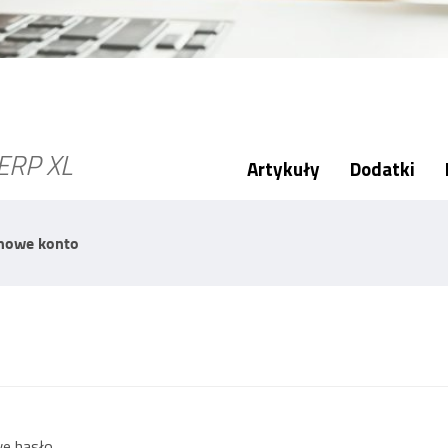
ERP XL
Artykuły
Dodatki
nowe konto
we hasło