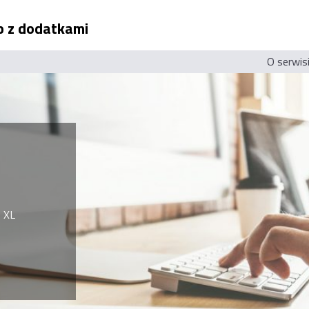
ep z dodatkami
O serwis
 XL