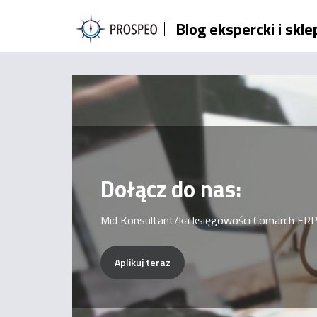
Przejdź
Blog ekspercki i skl
do
treści
Dołącz do nas:
Mid Konsultant/ka księgowości Comarch ERP
Aplikuj teraz