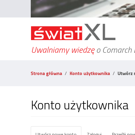
Uwalniamy wiedzę
o Comarch 
Strona główna
Konto użytkownika
Utwórz 
Konto użytkownika
Zakładki
Utwórz nowe konto
(aktywna
Zaloguj
Prześlij no