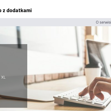
ep z dodatkami
O serwis
 XL