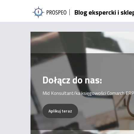
Przejdź
Blog ekspercki i skl
do
treści
Dołącz do nas:
Mid Konsultant/ka księgowości Comarch ERP
Aplikuj teraz