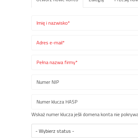
podstawowe
karta)
Imię
i
nazwisko
Adres
*
e-
mail
Pełna
*
nazwa
firmy
Numer
*
NIP
Numer
Wskaż numer klucza jeśli domena konta nie pokrywa
klucza
- Wybierz status -
HASP