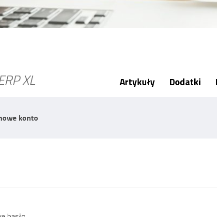
ERP XL
Artykuły
Dodatki
nowe konto
we hasło